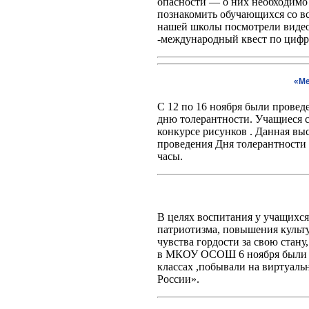
опасности — о них необходимо 
познакомить обучающихся со вс
нашей школы посмотрели видео
-международный квест по цифр
«Ме
С 12 по 16 ноября были прове
дню толерантности. Учащиеся с
конкурсе рисунков . Данная вы
проведения Дня толерантности 
часы.
В целях воспитания у учащихся
патриотизма, повышения куль
чувства гордости за свою стан
в МКОУ ОСОШ 6 ноября были пр
классах ,побывали на виртуал
России».