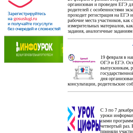
организован и проведен ЕГЭ дл
родителей с особенностями экз
проходит регистрация на ЕГЭ и 
рабочие места участников, как 
измерительных материалов, ка
задания, аналогичные заданиям
19 февраля в н
ОГЭ и ЕГЭ. Осн
выпускникам, р
государственно
дня организова
консультации, родительские соб
С 3 по 7 декаб
уроки информат
азами программ
четвертый раз. 
приняли участи