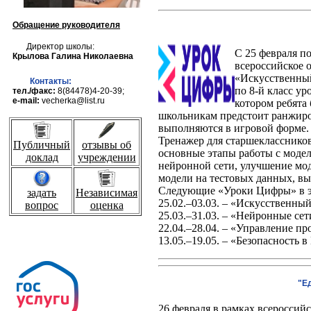
Обращение руководителя
Директор школы:
С 25 февраля по
Крылова Галина Николаевна
всероссийское 
«Искусственный
Контакты:
по 8-й класс ур
тел./факс:
8(84478)4-20-39;
e-mail:
vecherka@list.ru
котором ребята 
школьникам предстоит ранжиро
выполняются в игровой форме.
Тренажер для старшеклассников
Публичный
отзывы об
основные этапы работы с моде
доклад
учреждении
нейронной сети, улучшение мод
модели на тестовых данных, в
Следующие «Уроки Цифры» в эт
задать
Независимая
25.02.–03.03. – «Искусственны
вопрос
оценка
25.03.–31.03. – «Нейронные сет
22.04.–28.04. – «Управление пр
13.05.–19.05. – «Безопасность в
"Е
26 февраля в рамках всеросси