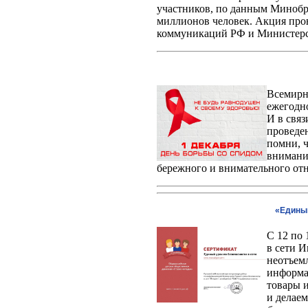
участников, по данным Минобрн
миллионов человек. Акция про
коммуникаций РФ и Министерст
Всемирн
ежегодно
И в свя
проведе
помни, ч
внимани
бережного и внимательного от
«Единый
С 12 по 
в сети И
неотъем
информа
товары и
и делаем